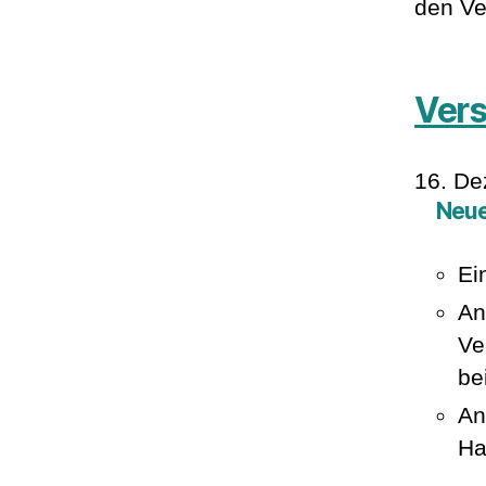
den Ve
Vers
16. D
Neu
Ei
An
Ve
be
An
Ha