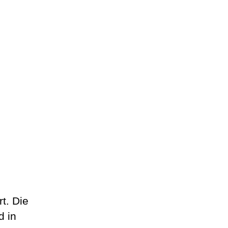
t. Die
d in