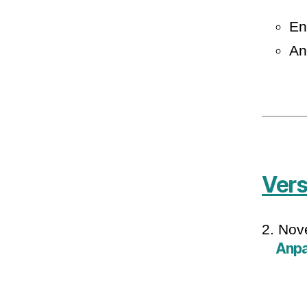
En
An
Vers
2. No
Anp
Di