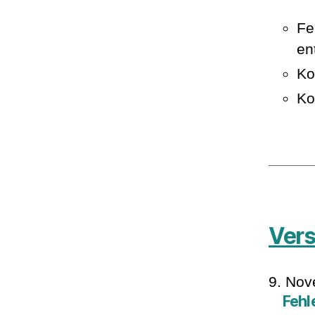
Fe
en
Ko
Ko
Vers
9. No
Fehl